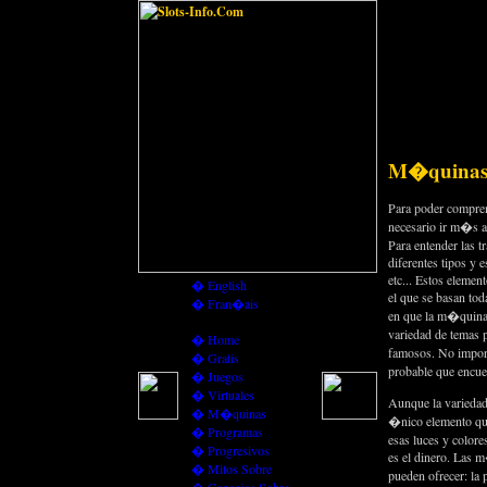
M�quinas
Para poder compren
necesario ir m�s a
Para entender las t
diferentes tipos y 
etc... Estos elemen
�
English
el que se basan to
�
Fran�ais
en que la m�quina 
variedad de temas 
�
Home
famosos. No impor
�
Gratis
probable que encue
�
Juegos
�
Virtuales
Aunque la variedad 
�
M�quinas
�nico elemento que
�
Programas
esas luces y color
�
Progresivos
es el dinero. Las 
�
Mitos Sobre
pueden ofrecer: la