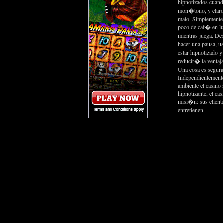
hipnotizados cuand
mon�tono, y claro 
malo. Simplemente s
poco de caf�
en l
mientras juega. D
hacer una pausa, u
estar hipnotizado 
reducir� la ventaja
Una cosa es segura
Independientemente
ambiente el casino 
hipnotizante, el ca
misi�n: sus client
entretienen.