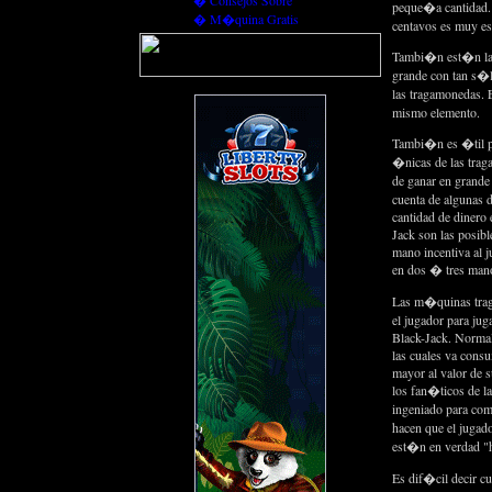
�
Consejos Sobre
peque�a cantidad.
�
M�quina Gratis
centavos es muy esp
Tambi�n est�n la e
grande con tan s�l
las tragamonedas. 
mismo elemento.
Tambi�n es �til pe
�nicas de las traga
de ganar en grande
cuenta de algunas d
cantidad de dinero
Jack son las posibl
mano incentiva al j
en dos � tres mano
Las m�quinas traga
el jugador para ju
Black-Jack. Norma
las cuales va cons
mayor al valor de s
los fan�ticos de l
ingeniado para com
hacen que el jugad
est�n en verdad "h
Es dif�cil decir c